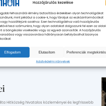
Hozzájárulás kezelése
egjobb felhasználói élmény biztosítása érdekében olyan technológiákat
ználunk, mint például a cookie-k, hogy tároljuk az eszközinformációkat
/vagy hozzáférjünk azokhoz. Ezen technológiákhoz való hozzájárulás
etővé teszi számunkra, hogy olyan adatokat dolgozzunk fel ezen az oldal
nt a böngészési viselkedés vagy az egyedi azonosítók. A hozzájárulás
maradása vagy visszavonása hátrányosan befolyásolhat bizonyos
kciókat.
el.
Elfogadom
Elutasítom
Preferenciák megtekinté
Adatvédelmi irányelvek
ei
ta Hitközség hivatalos közleményei és legfrissebb