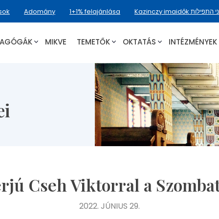
sok
Adomány
1+1% felajánlása
Kazinczy imaidők תפילות
NAGÓGÁK
MIKVE
TEMETŐK
OKTATÁS
INTÉZMÉNYEK
ei
erjú Cseh Viktorral a Szomba
2022. JÚNIUS 29.