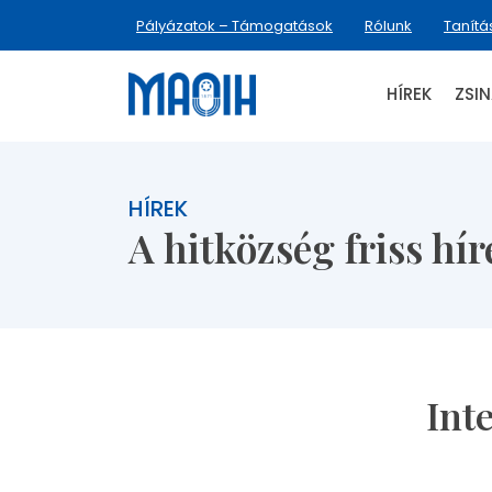
Pályázatok – Támogatások
Rólunk
Tanítá
HÍREK
ZSI
HÍREK
A hitközség friss hír
Int