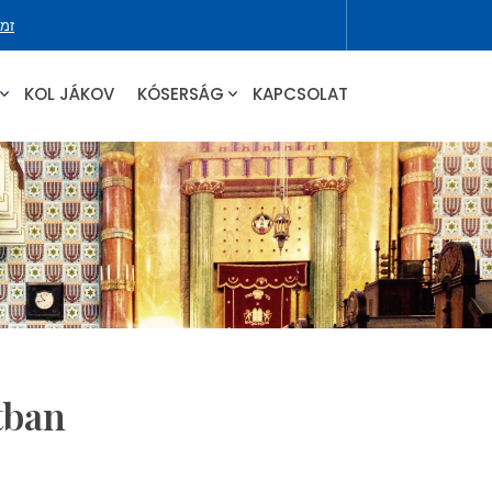
זמני ה
KOL JÁKOV
KÓSERSÁG
KAPCSOLAT
tban