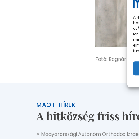
A l
has
és
leh
mi
el
fun
Fotó: Bognár Rach
MAOIH HÍREK
A hitközség friss hír
A Magyarországi Autonóm Orthodox Izraeli