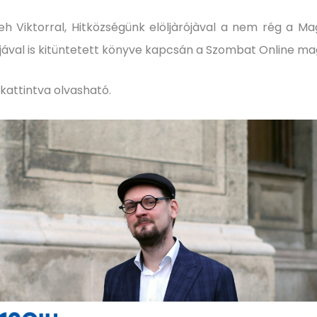
Cseh Viktorral, Hitközségünk elöljàrójàval a nem rég a 
ával is kitüntetett könyve kapcsán a Szombat Online ma
kattintva olvasható.