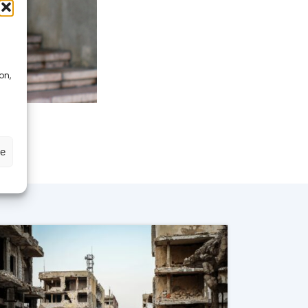
on,
se